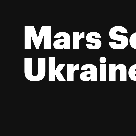
Mars So
Великі
Ukrain
ве