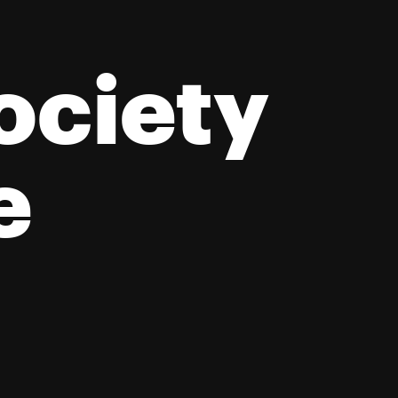
ciety 
 нації ро
e
ликі спр