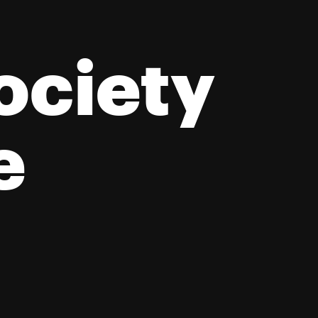
ciety 
 нації ро
e
ликі спр