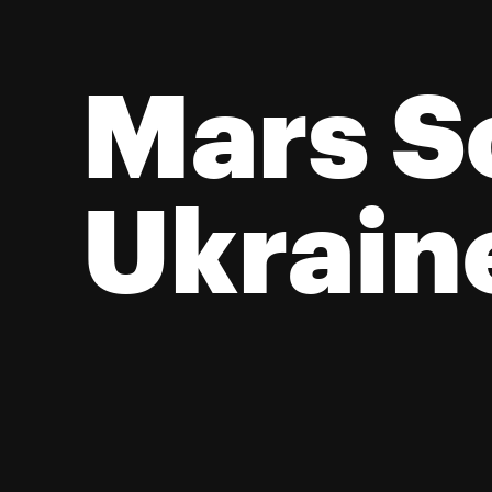
Mars So
Великі
Ukrain
ве